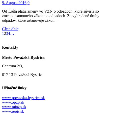
9. August 2016
0
Od 1.júla platia zmeny vo VZN o odpadoch, ktoré súvisia so
zmenou samotného zákonu o odpadoch. Za vyhradené druhy
odpadov, ktoré ustanovuje zákon...
Čítať ďalej
1
2
3
4
…
Kontakty
Mesto Považská Bystrica
Centrum 2/3,
017 13 Považská Bystrica
Užitočné linky
www.povazska-bystrica.sk
www.opzp.sk
www.minzp.sk
www.repis.sk