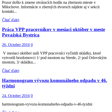
Pozor došlo k zmene otváracích hodín na zbernom mieste v
Milochove. Informácie o zberných dvoroch nájdete aj v sekcii
kontakt...
Čítať ďalej
Práca VPP pracovníkov v mesiaci október v meste
Považská Bystrica
26. October 2016
0
V mesiaci október naši VPP pracovníci vyčistili skládky, ktoré
vytvorili bezdomovci 1/ pod mostom na Strede, 2/ pod Orlovským
mostom, 3/ skládku...
Čítať ďalej
Harmonogram vývozu komunálneho odpadu v 46.
týždni
24. October 2016
0
harmonogram-vyvozu-komunalneho-odpadu-v-46-tyzdni