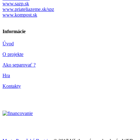
www.sazp.sk
www.priateliazeme.sk/spz
www.kompost.sk
Informácie
Úvod
O projekte
Ako separovať ?
Hra
Kontakty