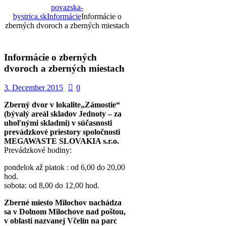
povazska-
bystrica.sk
Informácie
Informácie o
zberných dvoroch a zberných miestach
Informácie o zberných
dvoroch a zberných miestach
3. December 2015
0
Zberný dvor v lokalite„Zámostie“
(bývalý areál skladov Jednoty – za
uhoľnými skladmi) v súčasnosti
prevádzkové priestory spoločnosti
MEGAWASTE SLOVAKIA s.r.o.
Prevádzkové hodiny:
pondelok až piatok : od 6,00 do 20,00
hod.
sobota: od 8,00 do 12,00 hod.
Zberné miesto Milochov nachádza
sa v Dolnom Milochove nad poštou,
v oblasti nazvanej Včelín na parc