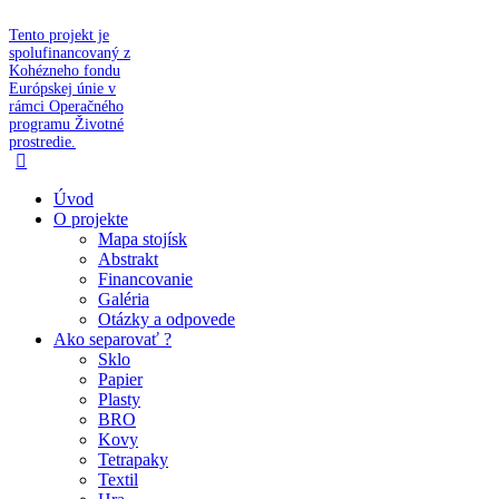
Tento projekt je
spolufinancovaný z
Kohézneho fondu
Európskej únie v
rámci Operačného
programu Životné
prostredie.
Úvod
O projekte
Mapa stojísk
Abstrakt
Financovanie
Galéria
Otázky a odpovede
Ako separovať ?
Sklo
Papier
Plasty
BRO
Kovy
Tetrapaky
Textil