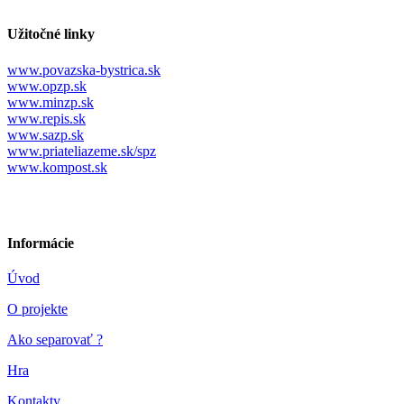
Užitočné linky
www.povazska-bystrica.sk
www.opzp.sk
www.minzp.sk
www.repis.sk
www.sazp.sk
www.priateliazeme.sk/spz
www.kompost.sk
Informácie
Úvod
O projekte
Ako separovať ?
Hra
Kontakty