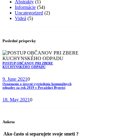
Abstrakty
(1)
Informácie
(54)
Uncategorized
(2)
Videá
(5)
Posledné príspevky
POSTUP OBČANOV PRI ZBERE
KUCHYNSKÉHO ODPADU
9. June 2021
0
Oznámenie o úrovni vytriedenia komunálnych
odpadov za rok 2019 v Považskej Bystrici
18. May 2021
0
Anketa
Ako často si separujete svoje smeti ?