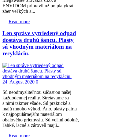
Megawaste Slovakia s.r.o. a
ENVIDOM pripravil už po piatykrát
zber veľkých a...
Read more
Len správe vytriedený odpad
dostáva druhú šancu. Plasty
sú vhodným materiálom na
recykláciu.
24. August 2020
0
Sú neodmysliteľnou súčasťou našej
každodennej reality. Stretávame sa
s nimi takmer všade. Sú praktické a
majú mnoho výhod. Áno, plasty patria
k najpopulárnejším materiálom
obalového priemyslu. Sú veľmi odolné,
ľahké, lacné a zároveň majú...
Read more