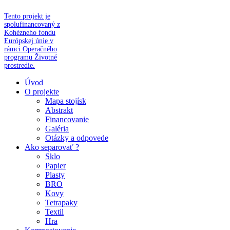
Tento projekt je
spolufinancovaný z
Kohézneho fondu
Európskej únie v
rámci Operačného
programu Životné
prostredie.
Úvod
O projekte
Mapa stojísk
Abstrakt
Financovanie
Galéria
Otázky a odpovede
Ako separovať ?
Sklo
Papier
Plasty
BRO
Kovy
Tetrapaky
Textil
Hra