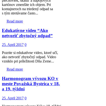
plechoviek, škatúľ a nápojových
kartónov zmenšite ich objem. Pri
kontajneroch na triedený odpad sa
s tým stretávame často...
Read more
Edukatívne video “Ako
netvoriť zbytočný odpad”
25. April 2017
0
Pozrite si edukatívne video, ktoré učí,
ako netvoriť zbytočný odpad. Video
vzniklo pri príležitosti Dňa Zeme...
Read more
Harmonogram vývozu KO v
meste Považská Bystrica v 18.
a 19. týždni
25. April 2017
0